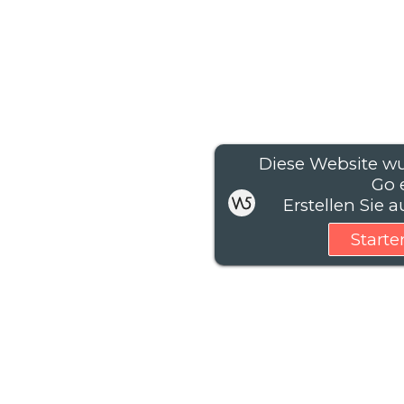
Diese Website w
Go e
Erstellen Sie 
Starte